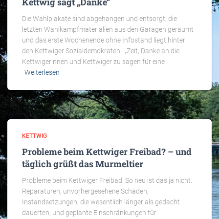
Kettwig sagt „Danke“
Die Wahlplakate sind abgehangen und entsorgt, die
letzten Wahlkampfmaterialien aus den Garagen geräumt
und das erste Wochenende ohne Infostand liegt hinter
den Kettwiger Sozialdemokraten. „Zeit, Danke an die
Kettwigerinnen und Kettwiger zu sagen für eine
Weiterlesen
KETTWIG
Probleme beim Kettwiger Freibad? – und
täglich grüßt das Murmeltier
Probleme beim Kettwiger Freibad. So neu ist das ja nicht.
Reparaturen, unvorhergesehene Schäden,
Instandsetzungen, die wesentlich länger als gedacht
dauerten, und geplante Einschränkungen für