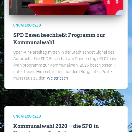
UNCATEGORIZED
SPD Essen beschließt Programm zur
Kommunalwahl
Open-Air-Parteitag mitten in der Stadt sendet Signal des
Aufbruchs. Die SPD Essen hat am Donnerstag (03.07.) ihr
Wahlprogramm zur Kommunalwahl 2025 beschlossen –
unter freiem Himmel, mitten auf dem Burgplatz. „Politik
muss raus zu den
Weiterlesen
UNCATEGORIZED
Kommunalwahl 2020 – die SPD in