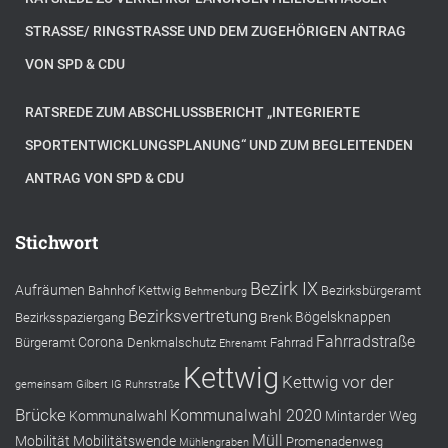
STRASSE/ RINGSTRASSE UND DEM ZUGEHÖRIGEN ANTRAG VO
N SPD & CDU
RATSREDE ZUM ABSCHLUSSBERICHT „INTEGRIERTE
SPORTENTWICKLUNGSPLANUNG“ UND ZUM BEGLEITENDEN
ANTRAG VON SPD & CDU
Stichwort
Bezirk IX
Aufräumen
Bahnhof Kettwig
Bezirksbürgeramt
Behmenburg
Bezirksvertretung
Bögelsknappen
Bezirksspaziergang
Brenk
Fahrradstraße
Corona
Bürgeramt
Denkmalschutz
Fahrrad
Ehrenamt
Kettwig
Kettwig vor der
gemeinsam
Gilbert
IG Ruhrstraße
Brücke
Kommunalwahl 2020
Kommunalwahl
Mintarder Weg
Müll
Mobilität
Mobilitätswende
Promenadenweg
Mühlengraben