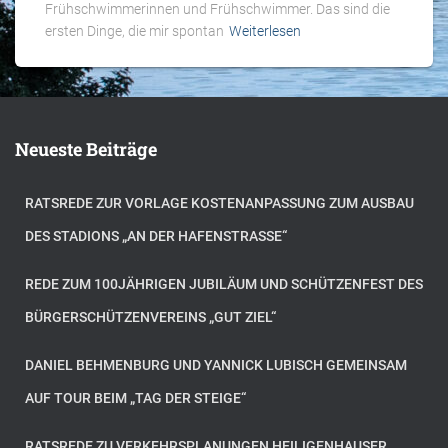
Frühschwimmerinnen und Frühschwimmer. Das sind die
ersten Dinge, die mir spontan
Weiterlesen
Neueste Beiträge
RATSREDE ZUR VORLAGE KOSTENANPASSUNG ZUM AUSBAU
DES STADIONS „AN DER HAFENSTRASSE“
REDE ZUM 100JÄHRIGEN JUBILÄUM UND SCHÜTZENFEST DES
BÜRGERSCHÜTZENVEREINS „GUT ZIEL“
DANIEL BEHMENBURG UND YANNICK LUBISCH GEMEINSAM
AUF TOUR BEIM „TAG DER STEIGE“
RATSREDE ZU VERKEHRSPLANUNGEN HEILIGENHAUSER