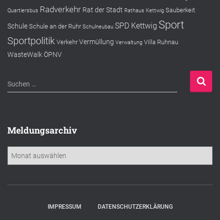
Radverkehr
Rat der Stadt
Sauberkeit
Quartiersbus
Rathaus Kettwig
Sport
SPD Kettwig
Schule
Schule an der Ruhr
Schulneubau
Sportpolitik
Vermüllung
Verkehr
Villa Ruhnau
Verwaltung
WasteWalk
ÖPNV
S
Suchen …
u
c
h
e
Meldungsarchiv
n
n
M
a
e
c
l
h
d
:
u
n
IMPRESSUM
DATENSCHUTZERKLÄRUNG
g