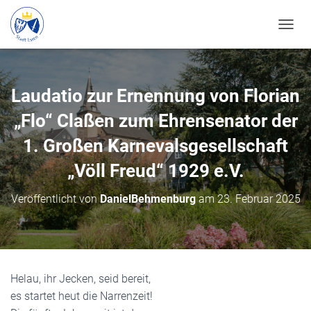
N
A
V
I
G
Laudatio zur Ernennung von Florian
A
T
„Flo“ Claßen zum Ehrensenator der
I
O
1. Großen Karnevalsgesellschaft
N
„Völl Freud“ 1929 e.V.
U
M
S
Veröffentlicht von
DanielBehmenburg
am
23. Februar 2025
C
H
A
L
T
E
Helau, ihr Jecken, seid bereit,
N
es startet heut die Narrenzeit!