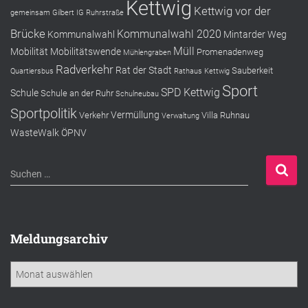
Kettwig
Kettwig vor der
gemeinsam
Gilbert
IG Ruhrstraße
Brücke
Kommunalwahl 2020
Kommunalwahl
Mintarder Weg
Müll
Mobilität
Mobilitätswende
Promenadenweg
Mühlengraben
Radverkehr
Rat der Stadt
Sauberkeit
Quartiersbus
Rathaus Kettwig
Sport
SPD Kettwig
Schule
Schule an der Ruhr
Schulneubau
Sportpolitik
Vermüllung
Verkehr
Villa Ruhnau
Verwaltung
WasteWalk
ÖPNV
S
Suchen …
u
c
h
e
Meldungsarchiv
n
n
M
a
e
c
l
h