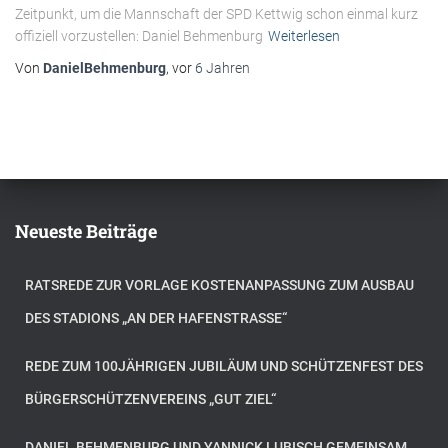
Zeitpunkt, um die Mannschaft der SPD Kettwig schon einmal kurz
offiziell vorzustellen: Daniel Behmenburg
Weiterlesen
Von
DanielBehmenburg
, vor
6 Jahren
Neueste Beiträge
RATSREDE ZUR VORLAGE KOSTENANPASSUNG ZUM AUSBAU
DES STADIONS „AN DER HAFENSTRASSE“
REDE ZUM 100JÄHRIGEN JUBILÄUM UND SCHÜTZENFEST DES
BÜRGERSCHÜTZENVEREINS „GUT ZIEL“
DANIEL BEHMENBURG UND YANNICK LUBISCH GEMEINSAM