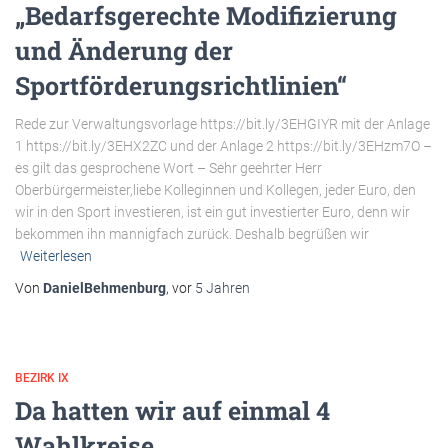
„Bedarfsgerechte Modifizierung
und Änderung der
Sportförderungsrichtlinien“
Rede zur Verwaltungsvorlage https://bit.ly/3EHGIYR mit der Anlage
1 https://bit.ly/3EHX2ZC und der Anlage 2 https://bit.ly/3EHzm7O –
es gilt das gesprochene Wort – Sehr geehrter Herr
Oberbürgermeister,liebe Kolleginnen und Kollegen, jeder Euro, den
wir in den Sport investieren, ist ein gut investierter Euro, denn wir
bekommen ihn mannigfach zurück. Deshalb begrüßen wir
Weiterlesen
Von
DanielBehmenburg
, vor
5 Jahren
BEZIRK IX
Da hatten wir auf einmal 4
Wahlkreise …