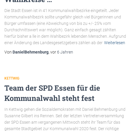
Die Stadt Essen ist in 41 Kommunalwahlbezirke eingeteilt. Jeder
Kommunalwahlbezirk sollte ungefähr gleich viel Bürgerinnen und
Bürger umfassen (eine Abweichung von bis zu +/- 25% vom
Durchschnittswert war möglich). Ganz einfach gesagt zählten
hierfür bisher a lle in dem Wahlbezirk lebenden Menschen. Aufgrund
einer Änderung des Landesgesetzgebers zählen ab der
Weiterlesen
Von
DanielBehmenburg
, vor
6 Jahren
KETTWIG
Team der SPD Essen für die
Kommunalwahl steht fest
In Kettwig gehen die Sozialdemokraten mit Daniel Behmenburg und
Susanne Gilbert ins Rennen. Seit der letzten Vertreterversammlung
der SPD Essen am vergangenen Mittwoch steht ihr Team für das
gesamte Stadtgebiet zur Kommunalwahl 2020 fest. Der richtige