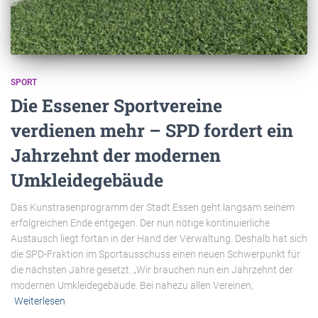
SPORT
Die Essener Sportvereine
verdienen mehr – SPD fordert ein
Jahrzehnt der modernen
Umkleidegebäude
Das Kunstrasenprogramm der Stadt Essen geht langsam seinem
erfolgreichen Ende entgegen. Der nun nötige kontinuierliche
Austausch liegt fortan in der Hand der Verwaltung. Deshalb hat sich
die SPD-Fraktion im Sportausschuss einen neuen Schwerpunkt für
die nächsten Jahre gesetzt. „Wir brauchen nun ein Jahrzehnt der
modernen Umkleidegebäude. Bei nahezu allen Vereinen,
Weiterlesen