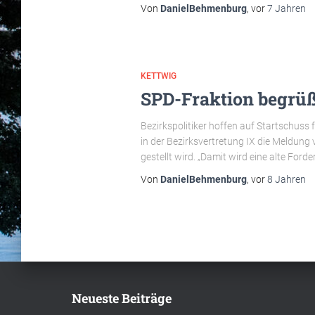
Von
DanielBehmenburg
, vor
7 Jahren
KETTWIG
SPD-Fraktion begrüß
Bezirkspolitiker hoffen auf Startschuss 
in der Bezirksvertretung IX die Meldung
gestellt wird. „Damit wird eine alte Ford
Von
DanielBehmenburg
, vor
8 Jahren
Neueste Beiträge