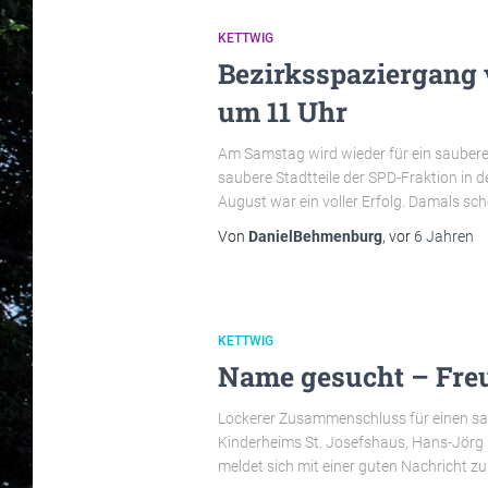
KETTWIG
Bezirksspaziergang 
um 11 Uhr
Am Samstag wird wieder für ein saubere
saubere Stadtteile der SPD-Fraktion in 
August war ein voller Erfolg. Damals sc
Von
DanielBehmenburg
, vor
6 Jahren
KETTWIG
Name gesucht – Fre
Lockerer Zusammenschluss für einen sa
Kinderheims St. Josefshaus, Hans-Jörg 
meldet sich mit einer guten Nachricht zu