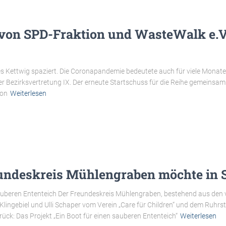
von SPD-Fraktion und WasteWalk e.V
s Kettwig spaziert. Die Coronapandemie bedeutete auch für viele Monate 
der Bezirksvertretung IX. Der erneute Startschuss für die Reihe gemeinsa
hon
Weiterlesen
undeskreis Mühlengraben möchte in S
uberen Ententeich Der Freundeskreis Mühlengraben, bestehend aus den v
Klingebiel und Ulli Schaper vom Verein „Care für Children“ und dem Ruh
rück: Das Projekt „Ein Boot für einen sauberen Ententeich“
Weiterlesen