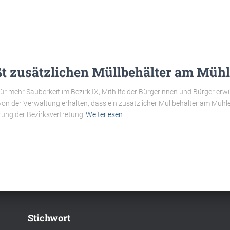
t zusätzlichen Müllbehälter am Mühl
für mehr Sauberkeit im Bezirk IX; Mithilfe der Bürgerinnen und Bürger er
 von der Verwaltung erhalten, dass ein zusätzlicher Müllbehälter am Müh
erung der Bezirksvertretung
Weiterlesen
Stichwort