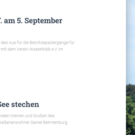
. am 5. September
das Aus für die Bezirksspaziergänge für
m mit dem Verein WasteWalk e.V. im
ee stechen
ielen Kleinen und Großen des
rstraßenanwohner Daniel Behmenburg,