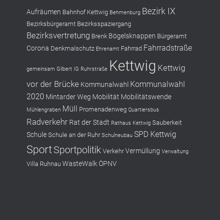
Bezirk IX
Aufräumen
Bahnhof Kettwig
Behmenburg
Bezirksbürgeramt
Bezirksspaziergang
Bezirksvertretung
Bögelsknappen
Brenk
Bürgeramt
Fahrradstraße
Corona
Denkmalschutz
Fahrrad
Ehrenamt
Kettwig
Kettwig
gemeinsam
Gilbert
IG Ruhrstraße
vor der Brücke
Kommunalwahl
Kommunalwahl
2020
Mintarder Weg
Mobilität
Mobilitätswende
Müll
Promenadenweg
Mühlengraben
Quartiersbus
Radverkehr
Rat der Stadt
Sauberkeit
Rathaus Kettwig
SPD Kettwig
Schule
Schule an der Ruhr
Schulneubau
Sport
Sportpolitik
Vermüllung
Verkehr
Verwaltung
WasteWalk
ÖPNV
Villa Ruhnau