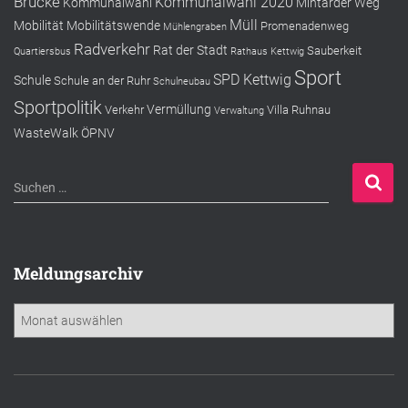
Brücke
Kommunalwahl 2020
Kommunalwahl
Mintarder Weg
Müll
Mobilität
Mobilitätswende
Promenadenweg
Mühlengraben
Radverkehr
Rat der Stadt
Sauberkeit
Quartiersbus
Rathaus Kettwig
Sport
SPD Kettwig
Schule
Schule an der Ruhr
Schulneubau
Sportpolitik
Vermüllung
Verkehr
Villa Ruhnau
Verwaltung
WasteWalk
ÖPNV
S
Suchen …
u
c
h
e
Meldungsarchiv
n
n
M
a
e
c
l
h
d
:
u