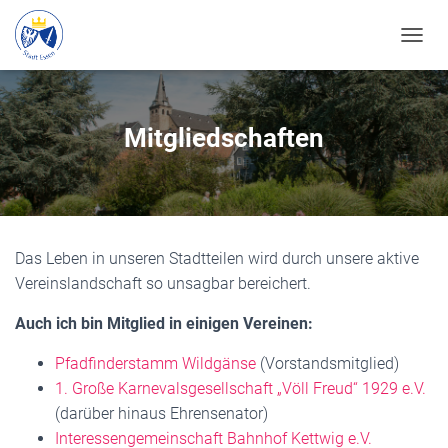
N
A
V
I
G
Mitgliedschaften
A
T
I
O
N
U
Das Leben in unseren Stadtteilen wird durch unsere aktive
M
S
Vereinslandschaft so unsagbar bereichert.
C
H
Auch ich bin Mitglied in einigen Vereinen:
A
L
Pfadfinderstamm Wildgänse
(Vorstandsmitglied)
T
1. Große Karnevalsgesellschaft „Völl Freud“ 1929 e.V.
E
N
(darüber hinaus Ehrensenator)
Interessengemeinschaft Bahnhof Kettwig e.V.