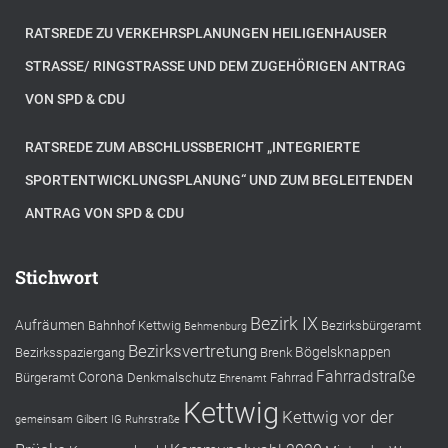
RATSREDE ZU VERKEHRSPLANUNGEN HEILIGENHAUSER
STRASSE/ RINGSTRASSE UND DEM ZUGEHÖRIGEN ANTRAG VO
N SPD & CDU
RATSREDE ZUM ABSCHLUSSBERICHT „INTEGRIERTE
SPORTENTWICKLUNGSPLANUNG“ UND ZUM BEGLEITENDEN
ANTRAG VON SPD & CDU
Stichwort
Bezirk IX
Aufräumen
Bahnhof Kettwig
Bezirksbürgeramt
Behmenburg
Bezirksvertretung
Bögelsknappen
Bezirksspaziergang
Brenk
Fahrradstraße
Corona
Bürgeramt
Denkmalschutz
Fahrrad
Ehrenamt
Kettwig
Kettwig vor der
gemeinsam
Gilbert
IG Ruhrstraße