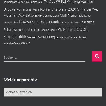
Kettwig
Kettwig vor der
gemeinsam
Gilbert
IG Ruhrstraße
Brücke
Kommunalwahl 2020
Kommunalwahl
Mintarder Weg
Müll
Mobilität
Mobilitätswende
Promenadenweg
Mühlengraben
Radverkehr
Rat der Stadt
Sauberkeit
Quartiersbus
Rathaus Kettwig
Sport
SPD Kettwig
Schule
Schule an der Ruhr
Schulneubau
Sportpolitik
Vermüllung
Verkehr
Villa Ruhnau
Verwaltung
WasteWalk
ÖPNV
S
Suchen …
u
c
h
e
Meldungsarchiv
n
n
M
a
e
c
l
h
d