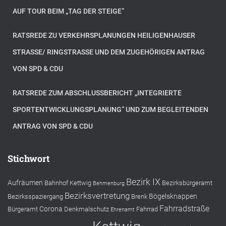
AUF TOUR BEIM „TAG DER STEIGE“
RATSREDE ZU VERKEHRSPLANUNGEN HEILIGENHAUSER
STRASSE/ RINGSTRASSE UND DEM ZUGEHÖRIGEN ANTRAG VO
N SPD & CDU
RATSREDE ZUM ABSCHLUSSBERICHT „INTEGRIERTE
SPORTENTWICKLUNGSPLANUNG“ UND ZUM BEGLEITENDEN
ANTRAG VON SPD & CDU
Stichwort
Bezirk IX
Aufräumen
Bahnhof Kettwig
Bezirksbürgeramt
Behmenburg
Bezirksvertretung
Bögelsknappen
Bezirksspaziergang
Brenk
Fahrradstraße
Corona
Bürgeramt
Denkmalschutz
Fahrrad
Ehrenamt