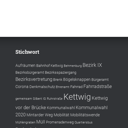
Stichwort
Bezirk IX
Aufräumen
Bahnhof Kettwig
Behmenburg
Bezirksbürgeramt
Bezirksspaziergang
Bezirksvertretung
Bögelsknappen
Brenk
Bürgeramt
Fahrradstraße
Corona
Denkmalschutz
Fahrrad
Ehrenamt
Kettwig
Kettwig
gemeinsam
Gilbert
IG Ruhrstraße
vor der Brücke
Kommunalwahl
Kommunalwahl
2020
Mintarder Weg
Mobilität
Mobilitätswende
Müll
Promenadenweg
Mühlengraben
Quartiersbus