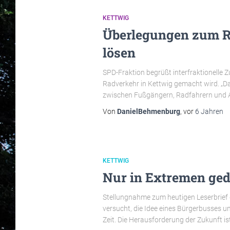
KETTWIG
Überlegungen zum Ra
lösen
SPD-Fraktion begrüßt interfraktionelle 
Radverkehr in Kettwig gemacht wird. „Da
zwischen Fußgängern, Radfahrern und A
Von
DanielBehmenburg
, vor
6 Jahren
KETTWIG
Nur in Extremen ged
Stellungnahme zum heutigen Leserbrief 
versucht, die Idee eines Bürgerbusses 
Zeit. Die Herausforderung der Zukunft is