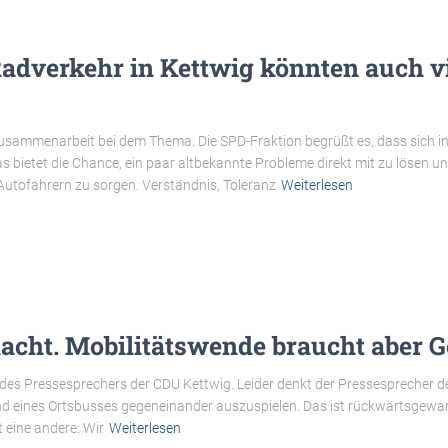
dverkehr in Kettwig könnten auch vi
Zusammenarbeit bei dem Thema. Die SPD-Fraktion begrüßt es, dass sich in
s bietet die Chance, ein paar altbekannte Probleme direkt mit zu lösen 
utofahrern zu sorgen. Verständnis, Toleranz
Weiterlesen
acht. Mobilitätswende braucht aber 
des Pressesprechers der CDU Kettwig. Leider denkt der Pressesprecher d
und eines Ortsbusses gegeneinander auszuspielen. Das ist rückwärtsgewan
t eine andere: Wir
Weiterlesen