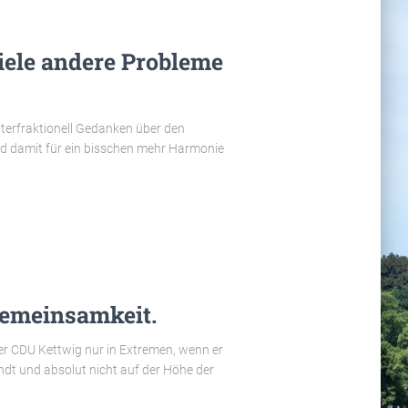
ele andere Probleme
terfraktionell Gedanken über den
und damit für ein bisschen mehr Harmonie
Gemeinsamkeit.
er CDU Kettwig nur in Extremen, wenn er
dt und absolut nicht auf der Höhe der