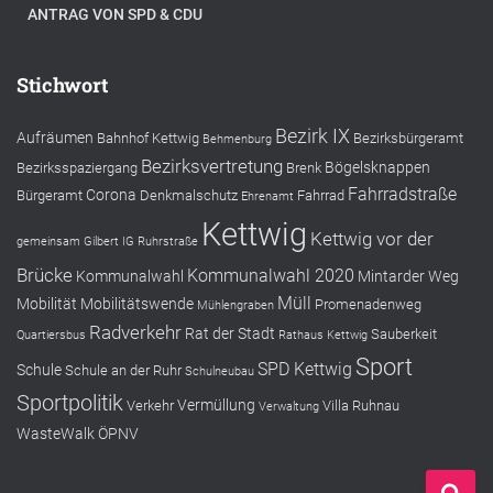
ANTRAG VON SPD & CDU
Stichwort
Bezirk IX
Aufräumen
Bahnhof Kettwig
Bezirksbürgeramt
Behmenburg
Bezirksvertretung
Bögelsknappen
Bezirksspaziergang
Brenk
Fahrradstraße
Corona
Bürgeramt
Denkmalschutz
Fahrrad
Ehrenamt
Kettwig
Kettwig vor der
gemeinsam
Gilbert
IG Ruhrstraße
Brücke
Kommunalwahl 2020
Kommunalwahl
Mintarder Weg
Müll
Mobilität
Mobilitätswende
Promenadenweg
Mühlengraben
Radverkehr
Rat der Stadt
Sauberkeit
Quartiersbus
Rathaus Kettwig
Sport
SPD Kettwig
Schule
Schule an der Ruhr
Schulneubau
Sportpolitik
Vermüllung
Verkehr
Villa Ruhnau
Verwaltung
WasteWalk
ÖPNV
S