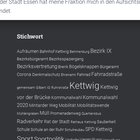
 der Stadt Essen hat meine Fraktion mich in den Aufsicht
ndet.
Stichwort
Bezirk IX
Aufräumen
Bahnhof Kettwig
Behmenburg
Bezirksbürgeramt
Bezirksspaziergang
Bezirksvertretung
Bögelsknappen
Brenk
Bürgeramt
Fahrradstraße
Corona
Denkmalschutz
Fahrrad
Ehrenamt
Kettwig
Kettwig
gemeinsam
Gilbert
IG Ruhrstraße
vor der Brücke
Kommunalwahl
Kommunalwahl
2020
Mintarder Weg
Mobilität
Mobilitätswende
Müll
Promenadenweg
Mühlengraben
Quartiersbus
Radverkehr
Rat der Stadt
Sauberkeit
Rathaus Kettwig
SPD Kettwig
Schule
Schule an der Ruhr
Schulneubau
Sport
Sportpolitik
Vermüllung
Verkehr