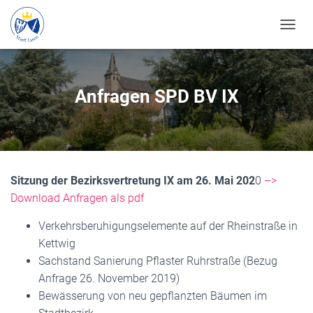
N
A
V
I
G
Anfragen SPD BV IX
A
T
I
O
N
U
Sitzung der Bezirksvertretung IX am 26. Mai 202
0
–>
M
S
Download Anfragen als pdf
C
H
Verkehrsberuhigungselemente auf der Rheinstraße in
A
Kettwig
L
Sachstand Sanierung Pflaster Ruhrstraße (Bezug
T
E
Anfrage 26. November 2019)
N
Bewässerung von neu gepflanzten Bäumen im