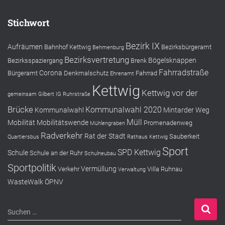
Stichwort
Bezirk IX
Aufräumen
Bahnhof Kettwig
Bezirksbürgeramt
Behmenburg
Bezirksvertretung
Bögelsknappen
Bezirksspaziergang
Brenk
Fahrradstraße
Corona
Bürgeramt
Denkmalschutz
Fahrrad
Ehrenamt
Kettwig
Kettwig vor der
gemeinsam
Gilbert
IG Ruhrstraße
Brücke
Kommunalwahl 2020
Kommunalwahl
Mintarder Weg
Müll
Mobilität
Mobilitätswende
Promenadenweg
Mühlengraben
Radverkehr
Rat der Stadt
Sauberkeit
Quartiersbus
Rathaus Kettwig
Sport
SPD Kettwig
Schule
Schule an der Ruhr
Schulneubau
Sportpolitik
Vermüllung
Verkehr
Villa Ruhnau
Verwaltung
WasteWalk
ÖPNV
S
Suchen …
u