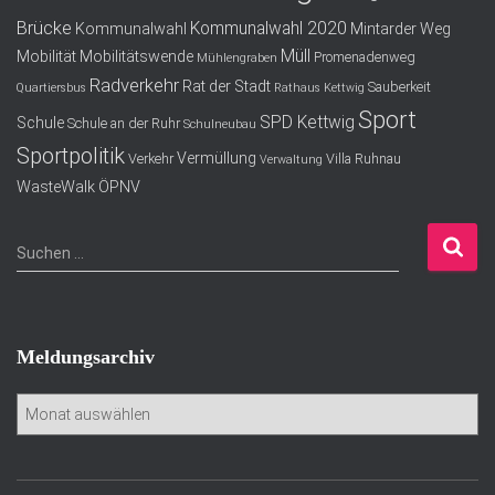
Brücke
Kommunalwahl 2020
Kommunalwahl
Mintarder Weg
Müll
Mobilität
Mobilitätswende
Promenadenweg
Mühlengraben
Radverkehr
Rat der Stadt
Sauberkeit
Quartiersbus
Rathaus Kettwig
Sport
SPD Kettwig
Schule
Schule an der Ruhr
Schulneubau
Sportpolitik
Vermüllung
Verkehr
Villa Ruhnau
Verwaltung
WasteWalk
ÖPNV
S
Suchen …
u
c
h
e
Meldungsarchiv
n
n
M
a
e
c
l
h
d
: