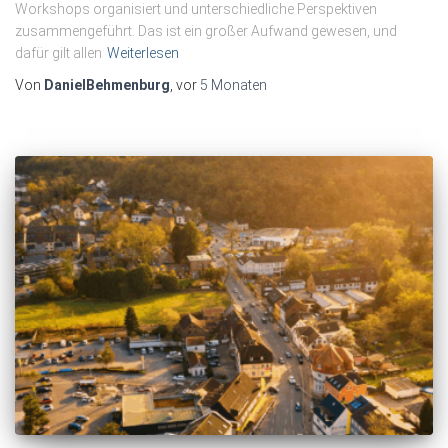
Workshops organisiert und unterschiedliche Perspektiven
zusammengeführt. Das ist ein großer Aufwand gewesen, und
dafür gilt allen
Weiterlesen
Von
DanielBehmenburg
, vor
5 Monaten