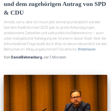
und dem zugehörigen Antrag von SPD
& CDU
Anrede, sorry, aber ich muss jetzt einmal grundsätzlich werden.
Seit dem RadEntscheid 2020 gab es große Ankündigungen,
ambitionierte Zielzahlen und viele politische Bekenntnisse – auch
unter maßgeblicher Beteiligung der Grünen in dieser Stadt. Aber die
entscheidende Frage lautet doch:Was ist davon tatsächlich bei den
Menschen im Alltag angekommen? Die ehrliche
Weiterlesen
Von
DanielBehmenburg
, vor
5 Monaten