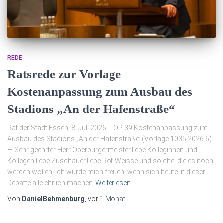
REDE
Ratsrede zur Vorlage
Kostenanpassung zum Ausbau des
Stadions „An der Hafenstraße“
Rat der Stadt Essen, 8. Juli 2026, TOP 39 Kostenanpassung zum
Ausbau des Stadions „An der Hafenstraße“(Vorlage 1035 2026 6)
— Sehr geehrter Herr Oberbürgermeister,liebe Kolleginnen und
Kollegen,liebe Zuschauer,liebe Rot-Weisse und solche, die es noch
werden wollen, ich würde mich freuen, wenn sich heute in dieser
Debatte alle ehrlich machen
Weiterlesen
Von
DanielBehmenburg
, vor
1 Monat