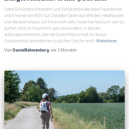
Liebe Schützenschwestern und Schützenbrüder,liebe Freundinnen
und Freunde des BSV Gut Ziel,liebe Gäste aus Werden, Heidhausen
und darüber hinaus, ich freue mich sehr, heute hier bei Euch sein zu
dürfen. Und ich freue mich ganz besonders, in diesem
außergewöhnlichen Jahr die Schirmherrschaft für dieses
Schützenfest übernehmen zu dürfen. Und für mich
Weiterlesen
Von
DanielBehmenburg
, vor
2 Monaten