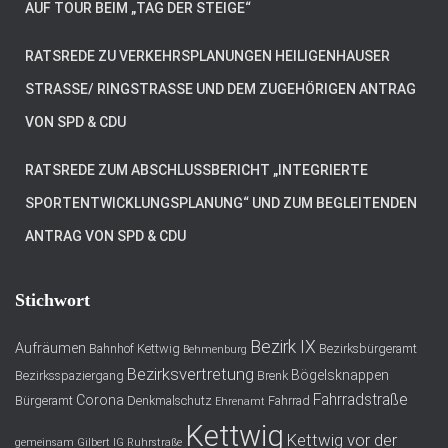
AUF TOUR BEIM „TAG DER STEIGE“
RATSREDE ZU VERKEHRSPLANUNGEN HEILIGENHAUSER
STRASSE/ RINGSTRASSE UND DEM ZUGEHÖRIGEN ANTRAG VO
N SPD & CDU
RATSREDE ZUM ABSCHLUSSBERICHT „INTEGRIERTE
SPORTENTWICKLUNGSPLANUNG“ UND ZUM BEGLEITENDEN
ANTRAG VON SPD & CDU
Stichwort
Bezirk IX
Aufräumen
Bahnhof Kettwig
Bezirksbürgeramt
Behmenburg
Bezirksvertretung
Bögelsknappen
Bezirksspaziergang
Brenk
Fahrradstraße
Corona
Bürgeramt
Denkmalschutz
Fahrrad
Ehrenamt
Kettwig
Kettwig vor der
gemeinsam
Gilbert
IG Ruhrstraße