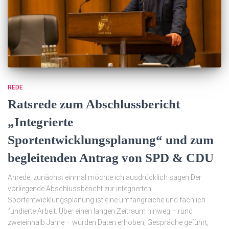
REDE
Ratsrede zum Abschlussbericht
„Integrierte
Sportentwicklungsplanung“ und zum
begleitenden Antrag von SPD & CDU
Anrede, zunächst einmal möchte ich ausdrücklich sagen:Der
vorliegende Abschlussbericht zur integrierten
Sportentwicklungsplanung ist eine umfangreiche und fachlich
fundierte Arbeit. Über einen langen Zeitraum hinweg – rund
zweieinhalb Jahre – wurden Daten erhoben, Gespräche geführt,