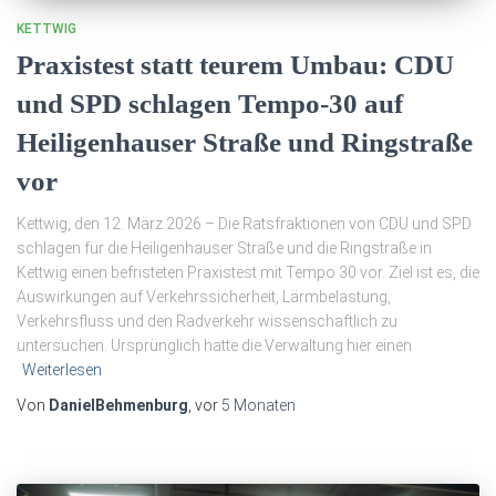
KETTWIG
Praxistest statt teurem Umbau: CDU
und SPD schlagen Tempo-30 auf
Heiligenhauser Straße und Ringstraße
vor
Kettwig, den 12. März 2026 – Die Ratsfraktionen von CDU und SPD
schlagen für die Heiligenhauser Straße und die Ringstraße in
Kettwig einen befristeten Praxistest mit Tempo 30 vor. Ziel ist es, die
Auswirkungen auf Verkehrssicherheit, Lärmbelastung,
Verkehrsfluss und den Radverkehr wissenschaftlich zu
untersuchen. Ursprünglich hatte die Verwaltung hier einen
Weiterlesen
Von
DanielBehmenburg
, vor
5 Monaten