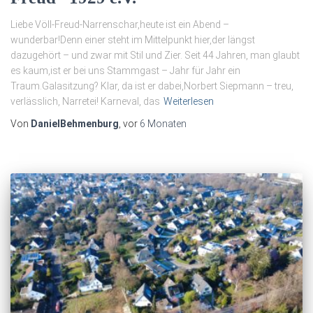
Liebe Völl-Freud-Narrenschar,heute ist ein Abend –
wunderbar!Denn einer steht im Mittelpunkt hier,der längst
dazugehört – und zwar mit Stil und Zier. Seit 44 Jahren, man glaubt
es kaum,ist er bei uns Stammgast – Jahr für Jahr ein
Traum.Galasitzung? Klar, da ist er dabei,Norbert Siepmann – treu,
verlässlich, Narretei! Karneval, das
Weiterlesen
Von
DanielBehmenburg
, vor
6 Monaten