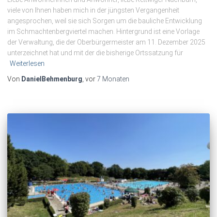
viele von Ihnen haben mich in der jüngsten Vergangenheit
angesprochen, weil sie sich Sorgen um die bauliche Entwicklung
im Schmachtenbergviertel machen. Hintergrund ist eine Vorlage
der Verwaltung, die der Oberbürgermeister am 11. Dezember 2025
unterzeichnet hat und mit der die bisherige Ortssatzung für
Weiterlesen
Von
DanielBehmenburg
, vor
7 Monaten