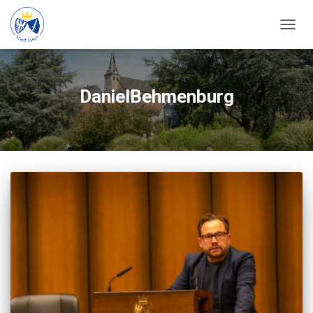
NAVIG
UMSC
DanielBehmenburg