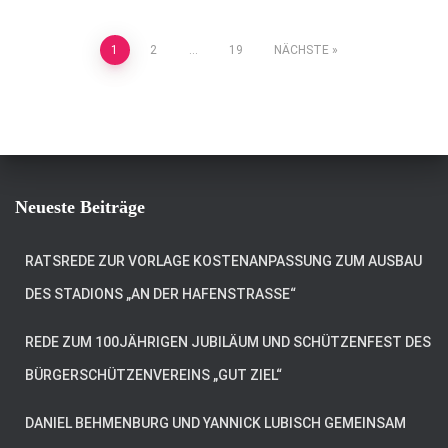
Seitennummerierung
1
2
…
19
NÄCHSTE
der
Beiträge
Neueste Beiträge
RATSREDE ZUR VORLAGE KOSTENANPASSUNG ZUM AUSBAU
DES STADIONS „AN DER HAFENSTRASSE“
REDE ZUM 100JÄHRIGEN JUBILÄUM UND SCHÜTZENFEST DES
BÜRGERSCHÜTZENVEREINS „GUT ZIEL“
DANIEL BEHMENBURG UND YANNICK LUBISCH GEMEINSAM