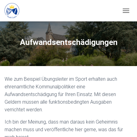
N
A
V
I
G
Aufwandsentschädigungen
A
T
I
O
N
U
Wie zum Beispiel Übungsleiter im Sport erhalten auch
M
S
ehrenamtliche Kommunalpolitiker eine
C
Aufwandsentschädigung für Ihren Einsatz. Mit diesen
H
Geldern müssen alle funktionsbedingten Ausgaben
A
L
verrichtet werden.
T
E
Ich bin der Meinung, dass man daraus kein Geheimnis
N
machen muss und veröffentliche hier gerne, was das für