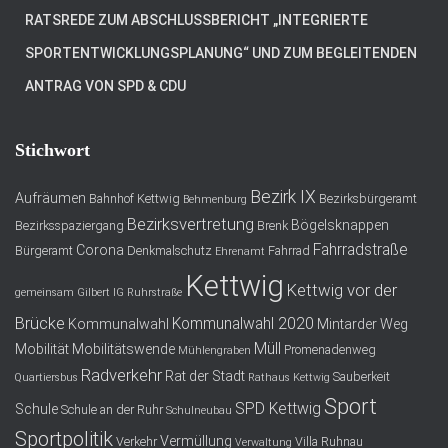
RATSREDE ZUM ABSCHLUSSBERICHT „INTEGRIERTE
SPORTENTWICKLUNGSPLANUNG“ UND ZUM BEGLEITENDEN
ANTRAG VON SPD & CDU
Stichwort
Bezirk IX
Aufräumen
Bahnhof Kettwig
Bezirksbürgeramt
Behmenburg
Bezirksvertretung
Bögelsknappen
Bezirksspaziergang
Brenk
Fahrradstraße
Corona
Bürgeramt
Denkmalschutz
Fahrrad
Ehrenamt
Kettwig
Kettwig vor der
gemeinsam
Gilbert
IG Ruhrstraße
Brücke
Kommunalwahl 2020
Kommunalwahl
Mintarder Weg
Müll
Mobilität
Mobilitätswende
Promenadenweg
Mühlengraben
Radverkehr
Rat der Stadt
Sauberkeit
Quartiersbus
Rathaus Kettwig
Sport
SPD Kettwig
Schule
Schule an der Ruhr
Schulneubau
Sportpolitik
Vermüllung
Verkehr
Villa Ruhnau
Verwaltung