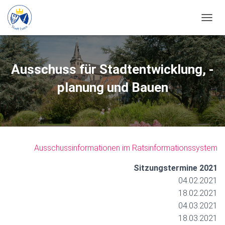
N
A
V
I
G
Ausschuss für Stadtentwicklung, -
A
T
planung und Bauen
I
O
N
U
M
S
Ausschussinformationen im Ratsinformationssystem
C
H
Sitzungstermine 2021
A
L
04.02.2021
T
18.02.2021
E
04.03.2021
N
18.03.2021