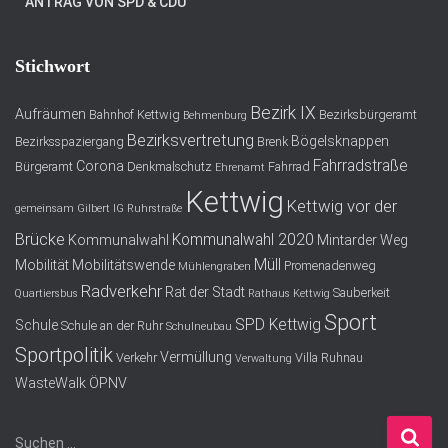
ANTRAG VON SPD & CDU
Stichwort
Bezirk IX
Aufräumen
Bahnhof Kettwig
Bezirksbürgeramt
Behmenburg
Bezirksvertretung
Bögelsknappen
Bezirksspaziergang
Brenk
Fahrradstraße
Corona
Bürgeramt
Denkmalschutz
Fahrrad
Ehrenamt
Kettwig
Kettwig vor der
gemeinsam
Gilbert
IG Ruhrstraße
Brücke
Kommunalwahl 2020
Kommunalwahl
Mintarder Weg
Müll
Mobilität
Mobilitätswende
Promenadenweg
Mühlengraben
Radverkehr
Rat der Stadt
Sauberkeit
Quartiersbus
Rathaus Kettwig
Sport
SPD Kettwig
Schule
Schule an der Ruhr
Schulneubau
Sportpolitik
Vermüllung
Verkehr
Villa Ruhnau
Verwaltung
WasteWalk
ÖPNV
S
Suchen …