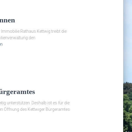
onnen
r Immobilie Rathaus Kettwig treibt die
bilienverwaltung den
en
Bürgeramtes
 unterstützen. Deshalb ist es für die
igen Öffnung des Kettwiger Bürgeramtes