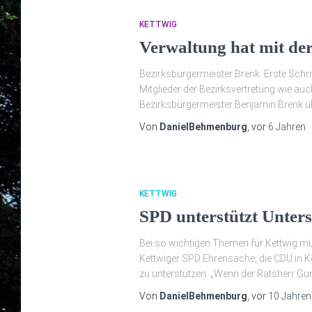
KETTWIG
Verwaltung hat mit de
Bezirksbürgermeister Brenk: Erste Schritt
Mitglieder der Bezirksvertretung wie au
Bezirksbürgermeister Benjamin Brenk üb
Von
DanielBehmenburg
, vor
6 Jahren
KETTWIG
SPD unterstützt Unters
Bei so wichtigen Themen für Kettwig mü
Kettwiger SPD Ehrensache, die CDU in Ke
zu unterstützen. „Wenn der Ratsherr G
Von
DanielBehmenburg
, vor
10 Jahren