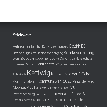
Stichwort
Bezirk IX
Aufräumen
Bahnhof Kettwig
Behmenburg
Bezirksvertretung
Bezirksbürgeramt
Bezirksspaziergang
Bögelsknappen
Corona
Brenk
Bürgeramt
Denkmalschutz
Fahrradstraße
Fahrrad
Ehrenamt
gemeinsam
Gilbert
IG
Kettwig
Kettwig vor der Brücke
Ruhrstraße
Kommunalwahl 2020
Kommunalwahl
Mintarder Weg
Müll
Mobilität
Mobilitätswende
Mühlengraben
Radverkehr
Rat der Stadt
Promenadenweg
Quartiersbus
Schule
Sauberkeit
Schule an der Ruhr
Rathaus Kettwig
Sport
Sportpolitik