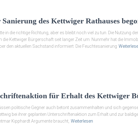
r Sanierung des Kettwiger Rathauses beg
e in die richtige Richtung, aber es bleibt noch viel zu tun. Die Nutzung de
ch die Kettwiger Bürgerschaft seit langer Zeit um. Nunmehr hat die Immo
er den aktuellen Sachstand informiert: Die Feuchtesanierung
Weiterles
chriftenaktion für Erhalt des Kettwiger 
ssen politische Gegner auch betont zusammenhalten und sich gegenseitig
ttwig bei ihrer geplanten Unterschriftenaktion zum Erhalt und zur bald
untmar Kipphardt Argumente braucht,
Weiterlesen