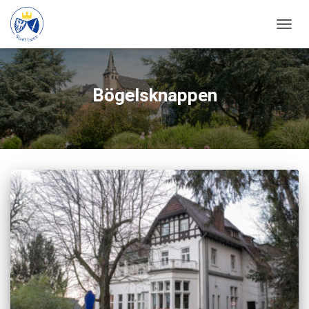
NAVIG
UMSC
Bögelsknappen