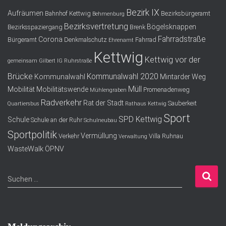
Bezirk IX
Aufräumen
Bahnhof Kettwig
Bezirksbürgeramt
Behmenburg
Bezirksvertretung
Bögelsknappen
Bezirksspaziergang
Brenk
Fahrradstraße
Corona
Bürgeramt
Denkmalschutz
Fahrrad
Ehrenamt
Kettwig
Kettwig vor der
gemeinsam
Gilbert
IG Ruhrstraße
Brücke
Kommunalwahl 2020
Kommunalwahl
Mintarder Weg
Müll
Mobilität
Mobilitätswende
Promenadenweg
Mühlengraben
Radverkehr
Rat der Stadt
Sauberkeit
Quartiersbus
Rathaus Kettwig
Sport
SPD Kettwig
Schule
Schule an der Ruhr
Schulneubau
Sportpolitik
Vermüllung
Verkehr
Villa Ruhnau
Verwaltung
WasteWalk
ÖPNV
S
Suchen …
u
c
h
e