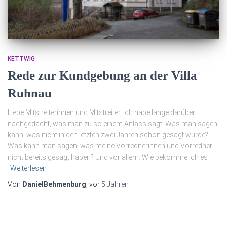
KETTWIG
Rede zur Kundgebung an der Villa
Ruhnau
Liebe Mitstreiterinnen und Mitstreiter, ich habe lange darüber
nachgedacht, was man zu so einem Anlass sagt. Was man sagen
kann, was nicht in den letzten zwei Jahren schon gesagt wurde?
Was kann man sagen, was meine Vorrednerinnen und Vorredner
nicht bereits gesagt haben? Und vor allem: Wie bekomme ich es
Weiterlesen
Von
DanielBehmenburg
, vor
5 Jahren