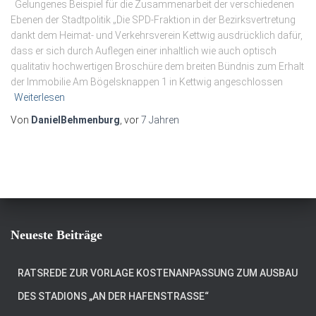
Gelungenes Beispiel für die Zusammenarbeit der verschiedenen
Ebenen der Stadtpolitik „Die SPD-Fraktion in der Bezirksvertretung
dankt dem Heimat- und Verkehrsverein Kettwig ausdrücklich dafür,
dass er sich durch Auflegen einer inhaltlich wie auch optisch
qualitativ hochwertigen Broschüre dem breiten Bündnis zum Erhalt
der Immobilie Am Bögelsknappen 1 in Kettwig angeschlossen
Weiterlesen
Von
DanielBehmenburg
, vor
7 Jahren
Neueste Beiträge
RATSREDE ZUR VORLAGE KOSTENANPASSUNG ZUM AUSBAU
DES STADIONS „AN DER HAFENSTRASSE“