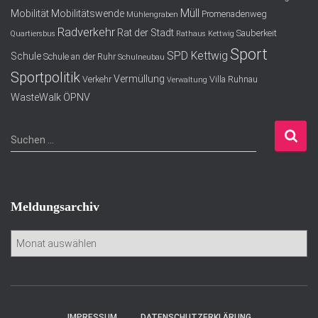
Müll
Mobilität
Mobilitätswende
Promenadenweg
Mühlengraben
Radverkehr
Rat der Stadt
Sauberkeit
Quartiersbus
Rathaus Kettwig
Sport
SPD Kettwig
Schule
Schule an der Ruhr
Schulneubau
Sportpolitik
Vermüllung
Verkehr
Villa Ruhnau
Verwaltung
WasteWalk
ÖPNV
S
Suchen …
u
c
h
e
Meldungsarchiv
n
n
M
a
e
c
l
h
d
:
u
n
IMPRESSUM
DATENSCHUTZERKLÄRUNG