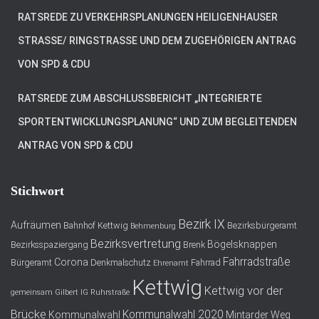
RATSREDE ZU VERKEHRSPLANUNGEN HEILIGENHAUSER
STRASSE/ RINGSTRASSE UND DEM ZUGEHÖRIGEN ANTRAG VO
N SPD & CDU
RATSREDE ZUM ABSCHLUSSBERICHT „INTEGRIERTE
SPORTENTWICKLUNGSPLANUNG“ UND ZUM BEGLEITENDEN
ANTRAG VON SPD & CDU
Stichwort
Bezirk IX
Aufräumen
Bahnhof Kettwig
Bezirksbürgeramt
Behmenburg
Bezirksvertretung
Bögelsknappen
Bezirksspaziergang
Brenk
Fahrradstraße
Corona
Bürgeramt
Denkmalschutz
Fahrrad
Ehrenamt
Kettwig
Kettwig vor der
gemeinsam
Gilbert
IG Ruhrstraße
Brücke
Kommunalwahl 2020
Kommunalwahl
Mintarder Weg