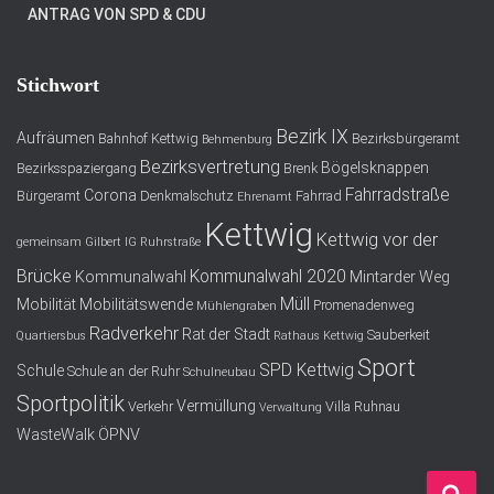
ANTRAG VON SPD & CDU
Stichwort
Bezirk IX
Aufräumen
Bahnhof Kettwig
Bezirksbürgeramt
Behmenburg
Bezirksvertretung
Bögelsknappen
Bezirksspaziergang
Brenk
Fahrradstraße
Corona
Bürgeramt
Denkmalschutz
Fahrrad
Ehrenamt
Kettwig
Kettwig vor der
gemeinsam
Gilbert
IG Ruhrstraße
Brücke
Kommunalwahl 2020
Kommunalwahl
Mintarder Weg
Müll
Mobilität
Mobilitätswende
Promenadenweg
Mühlengraben
Radverkehr
Rat der Stadt
Sauberkeit
Quartiersbus
Rathaus Kettwig
Sport
SPD Kettwig
Schule
Schule an der Ruhr
Schulneubau
Sportpolitik
Vermüllung
Verkehr
Villa Ruhnau
Verwaltung
WasteWalk
ÖPNV
S