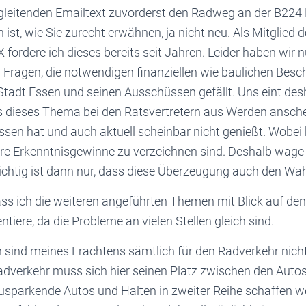
gleitenden Emailtext zuvorderst den Radweg an der B224 
 ist, wie Sie zurecht erwähnen, ja nicht neu. Als Mitglied d
X fordere ich dieses bereits seit Jahren. Leider haben wir 
 Fragen, die notwendigen finanziellen wie baulichen Besch
Stadt Essen und seinen Ausschüssen gefällt. Uns eint des
 dieses Thema bei den Ratsvertretern aus Werden ansche
ssen hat und auch aktuell scheinbar nicht genießt. Wobei
are Erkenntnisgewinne zu verzeichnen sind. Deshalb wage i
ichtig ist dann nur, dass diese Überzeugung auch den Wah
dass ich die weiteren angeführten Themen mit Blick auf d
iere, da die Probleme an vielen Stellen gleich sind.
n sind meines Erachtens sämtlich für den Radverkehr nich
radverkehr muss sich hier seinen Platz zwischen den Auto
usparkende Autos und Halten in zweiter Reihe schaffen we