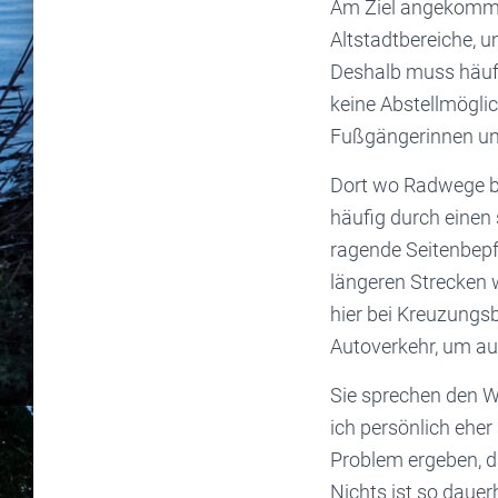
Am Ziel angekomme
Altstadtbereiche, 
Deshalb muss häufi
keine Abstellmögli
Fußgängerinnen un
Dort wo Radwege b
häufig durch einen
ragende Seitenbepf
längeren Strecken 
hier bei Kreuzungs
Autoverkehr, um au
Sie sprechen den W
ich persönlich eher
Problem ergeben, d
Nichts ist so dauer