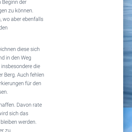
 Beginn der
egen zu können.
 wo aber ebenfalls
 den
ichnen diese sich
nd in den Weg
 insbesondere die
r Berg. Auch fehlen
kierungen für den
sen.
haffen. Davon rate
wird sich das
 bleiben werden.
er zu