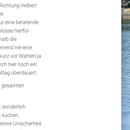
Richtung Velbert
er
nur eine beratende
lüsse hierfür
halb die
inend nie eine
 kurz vor Wahlen ja
ch hier noch ein
ltag überdauert.
en gesamten
t sonderlich
s suchen,
itere Unsicherheit.