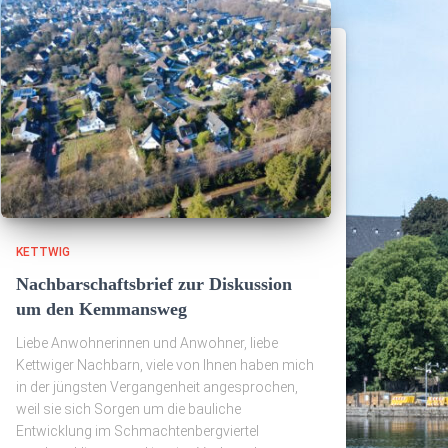
KETTWIG
Nachbarschaftsbrief zur Diskussion
um den Kemmansweg
Liebe Anwohnerinnen und Anwohner, liebe
Kettwiger Nachbarn, viele von Ihnen haben mich
in der jüngsten Vergangenheit angesprochen,
weil sie sich Sorgen um die bauliche
Entwicklung im Schmachtenbergviertel