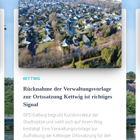
KETTWIG
Rücknahme der Verwaltungsvorlage
zur Ortssatzung Kettwig ist richtiges
Signal
SPD Kettwig begrüßt Kurskorrektur der
Stadtspitze und sieht sich auf ihrem Weg
bestätigt. Eine Verwaltungsvorlage zur
Aufhebung der Kettwiger Ortssatzung für den