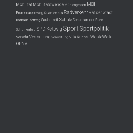
Müll
Mobilität
Mobilitätswende
Mühlengraben
Radverkehr
Rat der Stadt
Promenadenweg
Quartiersbus
Schule
Sauberkeit
Schule an der Ruhr
Rathaus Kettwig
Sport
Sportpolitik
SPD Kettwig
Schulneubau
Vermüllung
WasteWalk
Verkehr
Villa Ruhnau
Verwaltung
ÖPNV