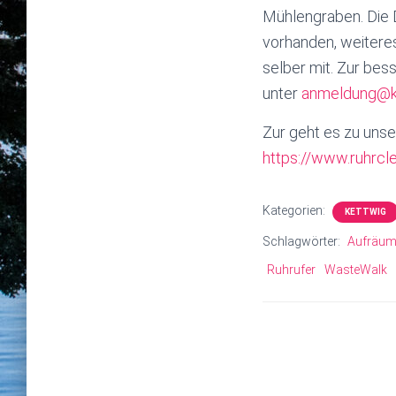
Mühlengraben. Die 
vorhanden, weitere
selber mit. Zur be
unter
anmeldung@ke
Zur geht es zu unse
https://www.ruhrcl
Kategorien:
KETTWIG
Schlagwörter:
Aufräu
Ruhrufer
WasteWalk