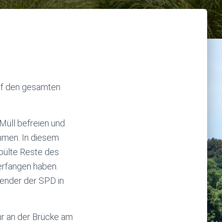
auf den gesamten
üll befreien und
mmen. In diesem
spülte Reste des
erfangen haben.
zender der SPD in
r an der Brücke am