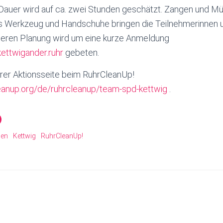
Dauer wird auf ca. zwei Stunden geschätzt. Zangen und Mü
s Werkzeug und Handschuhe bringen die Teilnehmerinnen u
sseren Planung wird um eine kurze Anmeldung
ttwigander.ruhr
gebeten.
rer Aktionsseite beim RuhrCleanUp!
eanup.org/de/ruhrcleanup/team-spd-kettwig
.
men
Kettwig
RuhrCleanUp!