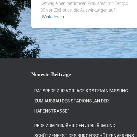
Kettwig einen befristeten Praxistest mit Tempo
30 vor. Ziel ist es, die Auswirkungen auf
Weiterlesen
Neueste Beiträge
RATSREDE ZUR VORLAGE KOSTENANPASSUNG
ZUM AUSBAU DES STADIONS „AN DER
HAFENSTRASSE“
REDE ZUM 100JÄHRIGEN JUBILÄUM UND
SCHÜTZENFEST DES BÜRGERSCHÜTZENVEREINS