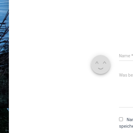
Name
Was be
Na
speiche