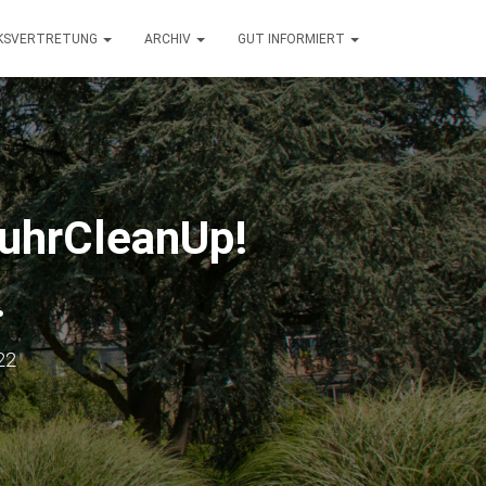
RKSVERTRETUNG
ARCHIV
GUT INFORMIERT
RuhrCleanUp!
.
22