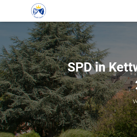
SPD in Kett
V