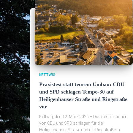
KETTWIG
Praxistest statt teurem Umbau: CDU
und SPD schlagen Tempo-30 auf
Heiligenhauser Straße und Ringstraße
vor
Kettwig, den 12. März 2026 – Die Ratsfraktionen
von CDU und SPD schlagen für die
Heiligenhauser Straße und die Ringstraße in