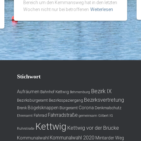
Bereich um den Kemmansweg hat in den letzten
Wochen nicht nur bei betroffenen
Weiterlesen
Stichwort
Bezirk IX
Aufräumen
Bahnhof Kettwig
Behmenburg
Bezirksvertretung
Bezirksbürgeramt
Bezirksspaziergang
Bögelsknappen
Corona
Brenk
Bürgeramt
Denkmalschutz
Fahrradstraße
Fahrrad
Ehrenamt
gemeinsam
Gilbert
IG
Kettwig
Kettwig vor der Brücke
Ruhrstraße
Kommunalwahl 2020
Kommunalwahl
Mintarder Weg