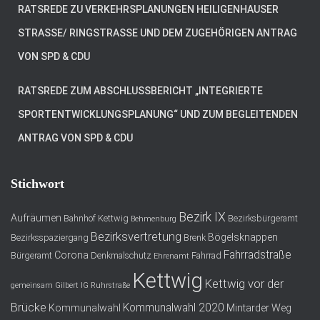
RATSREDE ZU VERKEHRSPLANUNGEN HEILIGENHAUSER
STRASSE/ RINGSTRASSE UND DEM ZUGEHÖRIGEN ANTRAG VO
N SPD & CDU
RATSREDE ZUM ABSCHLUSSBERICHT „INTEGRIERTE
SPORTENTWICKLUNGSPLANUNG“ UND ZUM BEGLEITENDEN
ANTRAG VON SPD & CDU
Stichwort
Bezirk IX
Aufräumen
Bahnhof Kettwig
Bezirksbürgeramt
Behmenburg
Bezirksvertretung
Bögelsknappen
Bezirksspaziergang
Brenk
Fahrradstraße
Corona
Bürgeramt
Denkmalschutz
Fahrrad
Ehrenamt
Kettwig
Kettwig vor der
gemeinsam
Gilbert
IG Ruhrstraße
Brücke
Kommunalwahl 2020
Kommunalwahl
Mintarder Weg