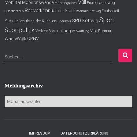
Müll
Mobilität
Mobilitätswende
Promenadenweg
Mühlengraben
Radverkehr
Rat der Stadt
Sauberkeit
Quartiersbus
Rathaus Kettwig
Sport
SPD Kettwig
Schule
Schule an der Ruhr
Schulneubau
Sportpolitik
Vermüllung
Verkehr
Villa Ruhnau
Verwaltung
WasteWalk
ÖPNV
S
Suchen …
u
c
h
e
Meldungsarchiv
n
n
M
a
e
c
l
h
d
:
u
n
IMPRESSUM
DATENSCHUTZERKLÄRUNG